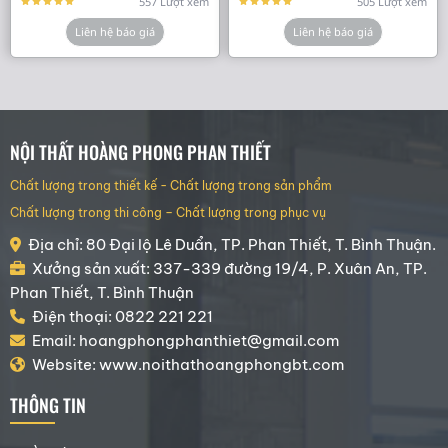
557 Lượt xem
505 Lượt xem
Liên hệ báo giá
Liên hệ báo giá
NỘI THẤT HOÀNG PHONG PHAN THIẾT
Chất lượng trong thiết kế - Chất lượng trong sản phẩm
Chất lượng trong thi công – Chất lượng trong phục vụ
Địa chỉ: 80 Đại lộ Lê Duẩn, TP. Phan Thiết, T. Bình Thuận.
Xưởng sản xuất: 337-339 đường 19/4, P. Xuân An, TP.
Phan Thiết, T. Bình Thuận
Điện thoại: 0822 221 221
Email: hoangphongphanthiet@gmail.com
Website: www.noithathoangphongbt.com
THÔNG TIN