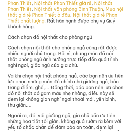
Phan Thiết
,
Nội thất Phan Thiết giá rẻ
,
Nội thất
Phan Thiết
,
Nội thất văn phòng Bình Thuận
,
Mua nội
thất giá rẻ Phan Thiết ở đâu
,
Nội thất giá rẻ Phan
Thiết chất lượng
. Rất hân hạnh được phụ vụ Quý
khách hàng.
Cách chọn đồ nội thất cho phòng ngủ
Cách chọn nội thất cho phòng ngủ cũng rất được
nhiều người chú trọng. Bởi vì, những món đồ nội
thất phòng ngủ ảnh hưởng trực tiếp đến quá trình
nghỉ ngơi, giấc ngủ của gia chủ.
Và khi chọn nội thất phòng ngủ, các bạn nên ưu tiên
lựa chọn những món đồ chính như giường ngủ, bàn
trang điểm, ghế,... Đồng thời, các bạn nên lựa chọn
đồ nội thất có gam màu nhẹ nhàng, điều này sẽ
đem lại không gian nghỉ ngơi thoải mái, yên bình,
thư giãn,...
Ngoài ra, đối với giường ngủ, gia chủ cần ưu tiên
những họa tiết tối giản, không quá rườm rà kèm với
yếu tố chắc chắn để đảm bảo an toàn, đem lại