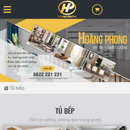
Tủ bếp
TỦ BẾP
(SX tại xưởng, không qua trung gian)