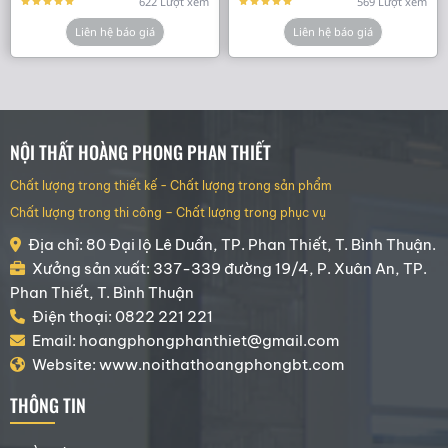
622 Lượt xem
569 Lượt xem
Liên hệ báo giá
Liên hệ báo giá
NỘI THẤT HOÀNG PHONG PHAN THIẾT
Chất lượng trong thiết kế - Chất lượng trong sản phẩm
Chất lượng trong thi công – Chất lượng trong phục vụ
Địa chỉ: 80 Đại lộ Lê Duẩn, TP. Phan Thiết, T. Bình Thuận.
Xưởng sản xuất: 337-339 đường 19/4, P. Xuân An, TP.
Phan Thiết, T. Bình Thuận
Điện thoại: 0822 221 221
Email: hoangphongphanthiet@gmail.com
Website: www.noithathoangphongbt.com
THÔNG TIN