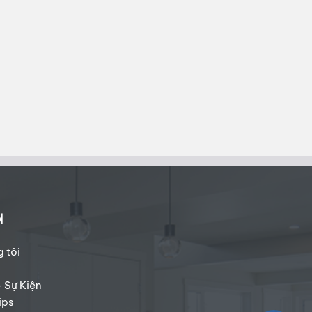
N
 tôi
- Sự Kiện
ips