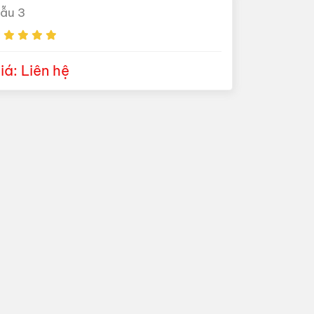
ẫu 3
iá: Liên hệ