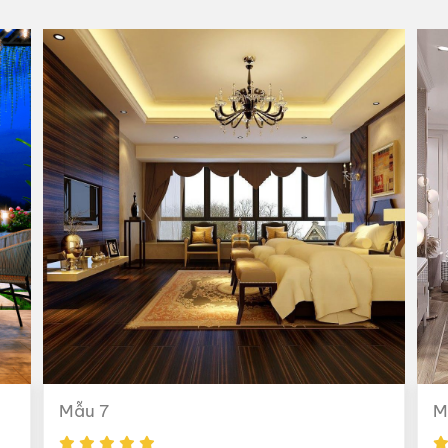
Mẫu 7
M