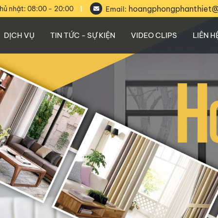
hoangphongphanthiet
hủ nhật: 08:00 - 20:00
Email:
DỊCH VỤ
TIN TỨC - SỰ KIỆN
VIDEO CLIPS
LIÊN H