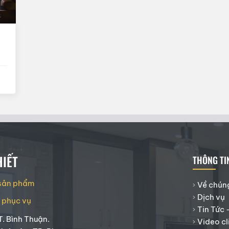
IẾT
THÔNG TI
 sản phẩm
Về chúng
Dịch vụ
g phục vụ
Tin Tức 
T. Bình Thuận.
Video cl