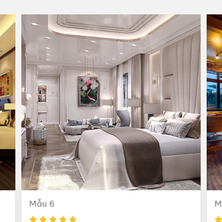
Mẫu 6
M