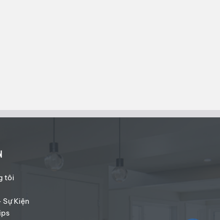
N
 tôi
- Sự Kiện
ips