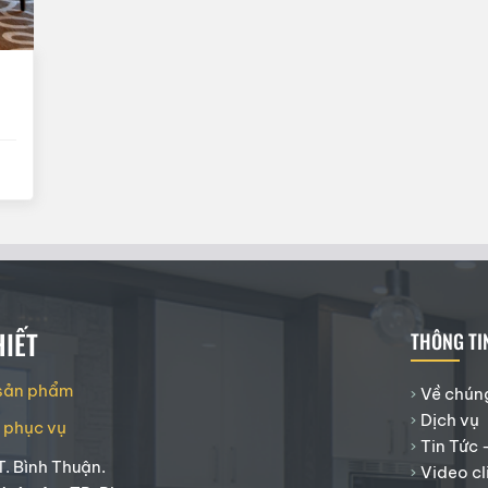
IẾT
THÔNG TI
 sản phẩm
Về chúng
Dịch vụ
g phục vụ
Tin Tức 
T. Bình Thuận.
Video cl