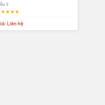
ẫu 2
iá: Liên hệ