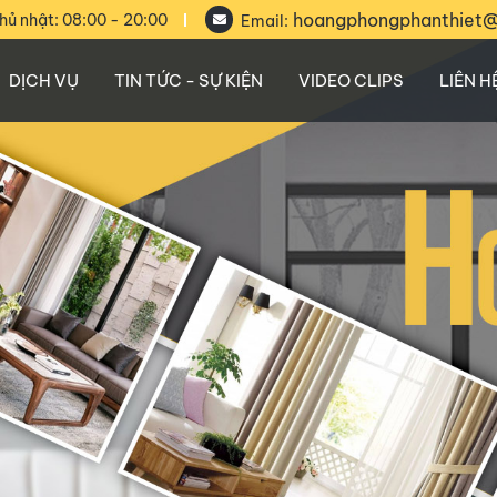
hoangphongphanthiet
hủ nhật: 08:00 - 20:00
Email:
DỊCH VỤ
TIN TỨC - SỰ KIỆN
VIDEO CLIPS
LIÊN H